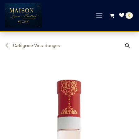
Se rendre au contenu
0
Catégorie Vins Rouges