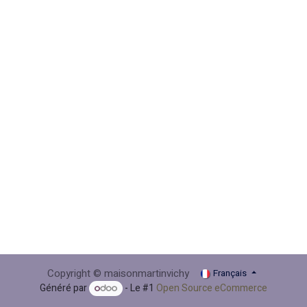
Copyright © maisonmartinvichy
Français
Généré par
- Le #1
Open Source eCommerce