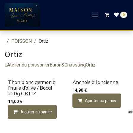
Se rendre au contenu
0
POISSON
Ortiz
Ortiz
L'Atelier du poissonier
Baron&Chassaing
Ortiz
Thon blanc germon à
Anchois à l’ancienne
l’huile d’olive / Bocal
14,90
€
220g ORTIZ
Ajouter au panier
14,00
€
Ajouter au panier
Ajouter à la liste de souhai