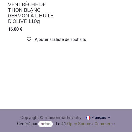
VENTRÈCHE DE
THON BLANC
GERMON À L'HUILE
D'OLIVE 110g
16,80
€
Ajouter à la liste de souhaits
Copyright © maisonmartinvichy
Français
Généré par
- Le #1
Open Source eCommerce