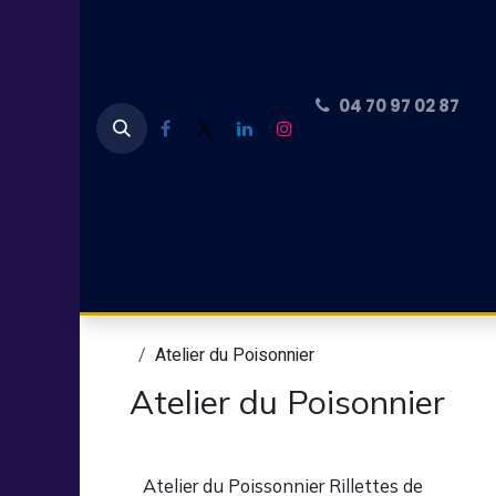
Se rendre au contenu
04 70 97 02 87
Accueil
CARTES CADEAUX
PLANCHE 
Atelier du Poisonnier
Atelier du Poisonnier
Atelier du Poissonnier Rillettes de