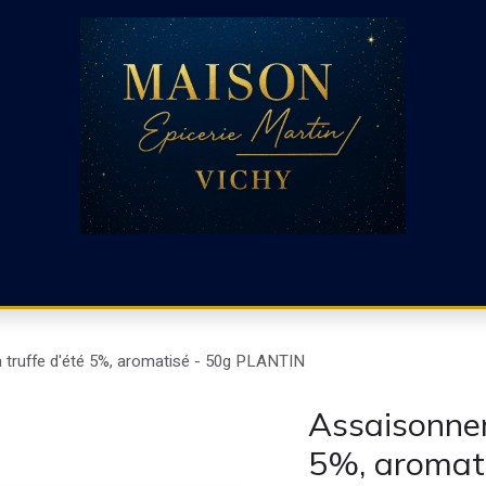
CHARCUTERIE ET RACLETTE
CHARCUTERIE ESPAGNOLE
 truffe d'été 5%, aromatisé - 50g PLANTIN
Assaisonnem
5%, aromat