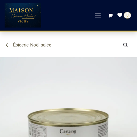
Se rendre au contenu
0
Épicerie Noël salée