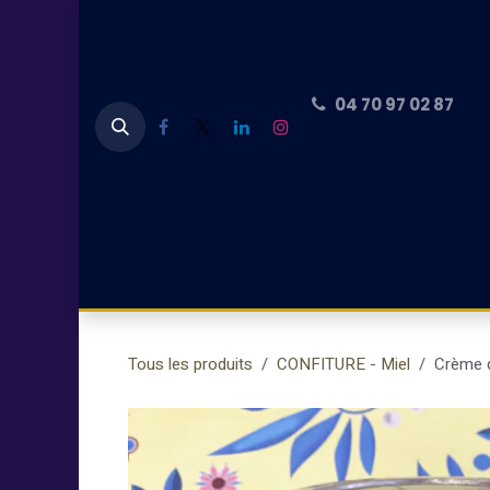
Se rendre au contenu
04 70 97 02 87
Accueil
CARTES CADEAUX
PLANCHE 
Tous les produits
CONFITURE - Miel
Crème 