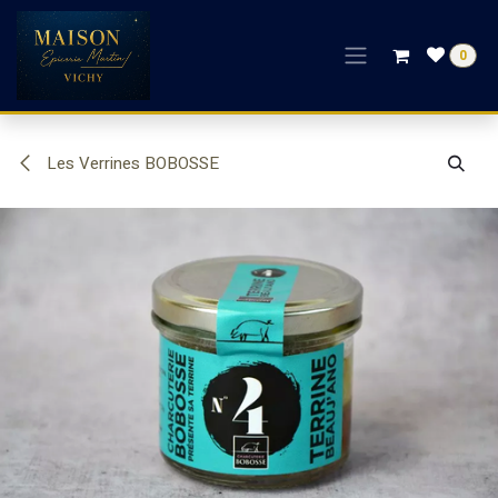
Se rendre au contenu
0
Les Verrines BOBOSSE