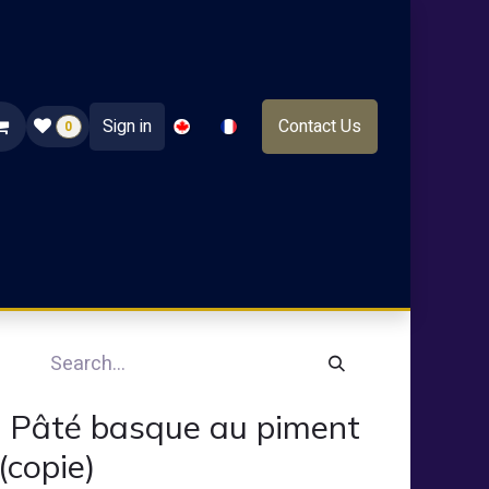
Sign in
Contact Us
0
RODUITS DE FETES
Nouvelle page
NOS GRANDS V
Pâté basque au piment
(copie)