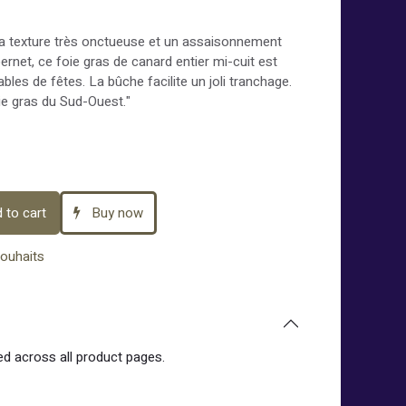
sa texture très onctueuse et un assaisonnement
rnet, ce foie gras de canard entier mi-cuit est
ables de fêtes. La bûche facilite un joli tranchage.
ie gras du Sud-Ouest."
 to cart
Buy now
souhaits
ed across all product pages.