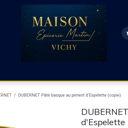
Charcuterie et raclette
Charcuterie Espagnole
P
ERNET
DUBERNET Pâté basque au piment d'Espelette (copie)
DUBERNET 
d'Espelette 