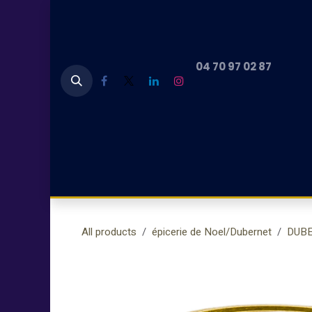
Skip to Content
04 70 97 02 87
Accueil
coffret cadeau Noel
Planche 
All products
épicerie de Noel/Dubernet
DUB