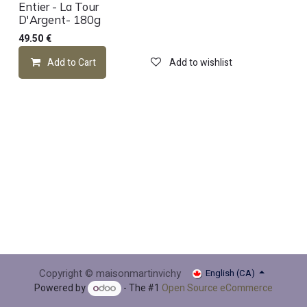
Entier - La Tour
D'Argent- 180g
49.50
€
Add to Cart
Add to wishlist
Copyright © maisonmartinvichy
English (CA)
Powered by
- The #1
Open Source eCommerce