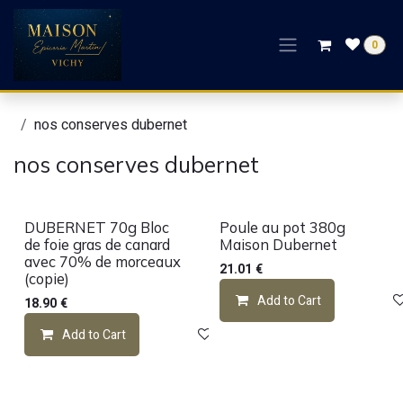
Skip to Content
0
nos conserves dubernet
nos conserves dubernet
DUBERNET 70g Bloc
Poule au pot 380g
de foie gras de canard
Maison Dubernet
avec 70% de morceaux
21.01
€
(copie)
Add to Cart
18.90
€
Add to Cart
Add to wishlist