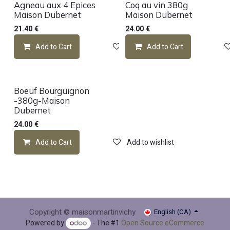
Agneau aux 4 Epices
Coq au vin 380g
Maison Dubernet
Maison Dubernet
21.40
€
24.00
€
Add to Cart
Add to wishlist
Add to Cart
Boeuf Bourguignon
-380g-Maison
Dubernet
24.00
€
Add to Cart
Add to wishlist
Copyright © maisonmartinvichy
English (CA)
Powered by
- The #1
Open Source eCommerce