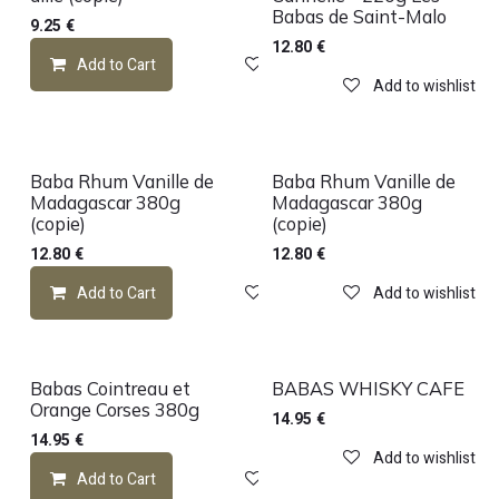
Babas de Saint-Malo
9.25
€
12.80
€
Add to Cart
Add to wishlist
Add to wishlist
Baba Rhum Vanille de
Baba Rhum Vanille de
Madagascar 380g
Madagascar 380g
(copie)
(copie)
12.80
€
12.80
€
Add to Cart
Add to wishlist
Add to wishlist
Babas Cointreau et
BABAS WHISKY CAFE
Orange Corses 380g
14.95
€
14.95
€
Add to wishlist
Add to Cart
Add to wishlist