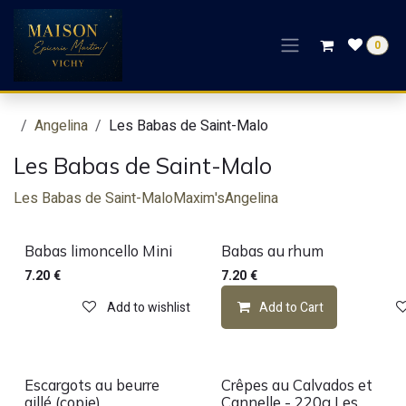
Skip to Content
0
Angelina
Les Babas de Saint-Malo
Les Babas de Saint-Malo
Les Babas de Saint-Malo
Maxim's
Angelina
Babas limoncello Mini
Babas au rhum
7.20
€
7.20
€
Add to wishlist
Add to Cart
Escargots au beurre
Crêpes au Calvados et
aillé (copie)
Cannelle - 220g Les